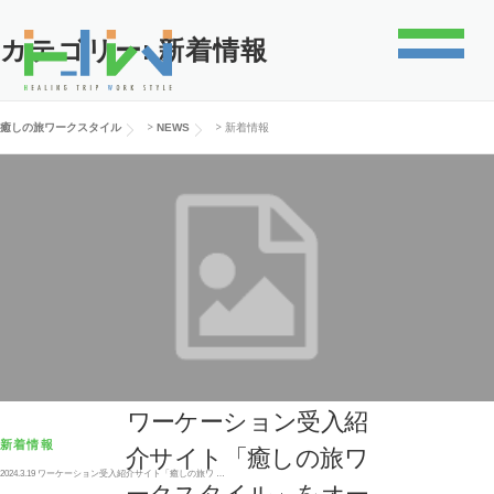
コ
ン
テ
カテゴリー:
新着情報
ン
ツ
へ
ス
キ
>
>
癒しの旅ワークスタイル
NEWS
新着情報
ッ
プ
HOME
CONTENTS
ワーケーション受入紹
新着情報
介サイト「癒しの旅ワ
2024.3.19 ワーケーション受入紹介サイト「癒しの旅ワ …
ークスタイル」をオー